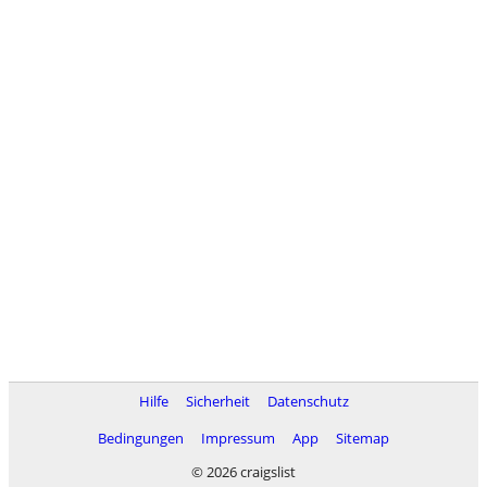
Hilfe
Sicherheit
Datenschutz
Bedingungen
Impressum
App
Sitemap
© 2026 craigslist