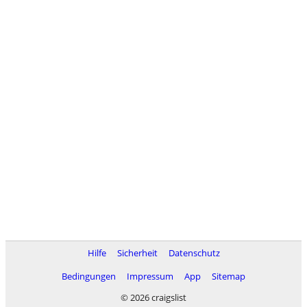
Hilfe
Sicherheit
Datenschutz
Bedingungen
Impressum
App
Sitemap
© 2026 craigslist