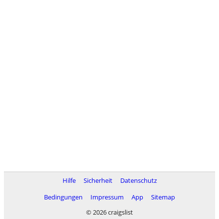
Hilfe
Sicherheit
Datenschutz
Bedingungen
Impressum
App
Sitemap
© 2026 craigslist